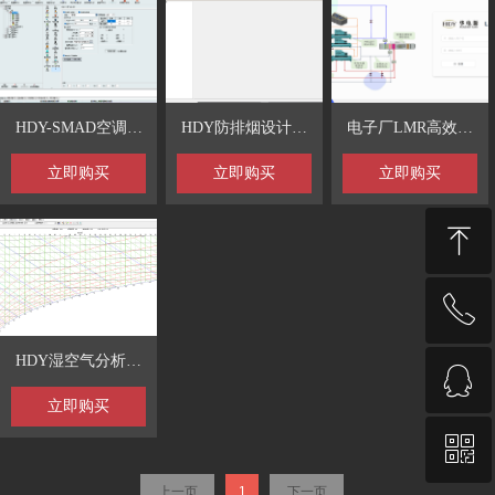
HDY-SMAD空调负
HDY防排烟设计软
电子厂LMR高效机
荷计算及分析软件
件
房模拟-寻优软件
立即购买
立即购买
立即购买
ꁸ
ꂅ
回到顶部
HDY湿空气分析大
ꁗ
400-886-9733
师焓湿图软件
立即购买
ꀥ
QQ客服
上一页
1
下一页